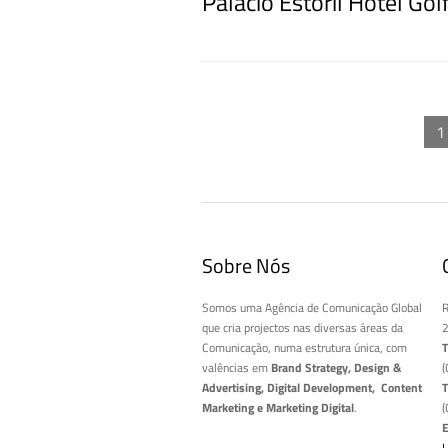
Palácio Estoril Hotel Go
1
Sobre Nós
Somos uma Agência de Comunicação Global
R
que cria projectos nas diversas áreas da
2
Comunicação, numa estrutura única, com
T
valências em
Brand Strategy, Design &
(
Advertising, Digital Development, Content
T
Marketing e Marketing Digital
.
(
E
L