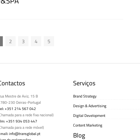
lf&SPA
2
3
4
5
Contactos
Serviços
ua Mestre de Aviz, 15 B
Brand Strategy
780-230 Oeiras-Portugal
Design & Advertising
el:
+351 214 567 042
Chamada para a rede fixa nacional)
Digital Development
lm:
+351 934 053 447
Content Marketing
Chamada para a rede móvel)
Blog
mail:
info@transglobal.pt
ivro de reclamações