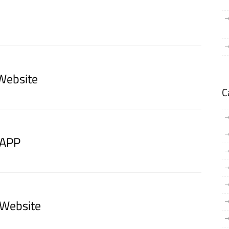
Website
C
 APP
 Website