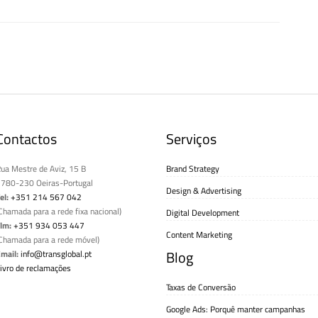
Contactos
Serviços
ua Mestre de Aviz, 15 B
Brand Strategy
780-230 Oeiras-Portugal
Design & Advertising
el:
+351 214 567 042
Chamada para a rede fixa nacional)
Digital Development
lm:
+351 934 053 447
Content Marketing
Chamada para a rede móvel)
Blog
mail:
info@transglobal.pt
ivro de reclamações
Taxas de Conversão
Google Ads: Porquê manter campanhas