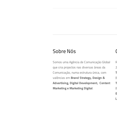
Sobre Nós
Somos uma Agência de Comunicação Global
R
que cria projectos nas diversas áreas da
2
Comunicação, numa estrutura única, com
T
valências em
Brand Strategy, Design &
(
Advertising, Digital Development, Content
T
Marketing e Marketing Digital
.
(
E
L