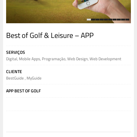
1
2
3
4
5
6
7
8
9
10
Best of Golf & Leisure – APP
SERVIÇOS
Digital
,
Mobile Apps
,
Programação
,
Web Design
,
Web Development
CLIENTE
BestGuide
,
MyGuide
APP BEST OF GOLF