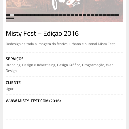
1
2
3
4
5
6
7
8
9
10
11
12
13
14
15
16
17
18
19
20
21
22
23
24
25
26
27
28
29
30
Misty Fest – Edição 2016
Redesign de toda a imagem do festival urbano e outonal Misty Fest.
SERVIÇOS
Branding
,
Design e Advertising
,
Design Gráfico
,
Programação
,
Web
Design
CLIENTE
Uguru
WWW.MISTY-FEST.COM/2016/