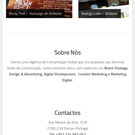
Misty Fest – Redesign de Website
Rodrigo Leão – Website
Sobre Nós
Somos uma Agência de Comunicação Global que cria projectos nas diversas
áreas da Comunicação, numa estrutura única, com valências em
Brand Strategy,
Design & Advertising, Digital Development, Content Marketing e Marketing
Digital
.
Contactos
Rua Mestre de Aviz, 15 B
2780-230 Oeiras-Portugal
Tel:
+351 214 567 042