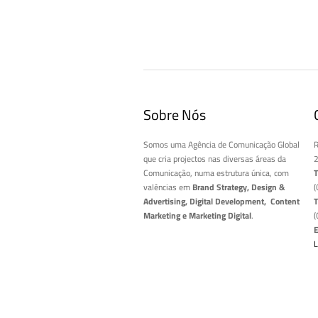
Sobre Nós
Somos uma Agência de Comunicação Global
R
que cria projectos nas diversas áreas da
2
Comunicação, numa estrutura única, com
T
valências em
Brand Strategy, Design &
(
Advertising, Digital Development, Content
T
Marketing e Marketing Digital
.
(
E
L