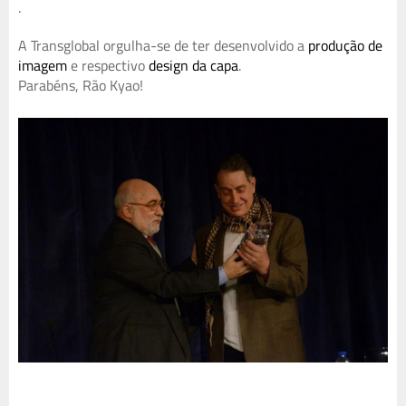
.
A Transglobal orgulha-se de ter desenvolvido a
produção de
imagem
e respectivo
design da capa
.
Parabéns, Rão Kyao!