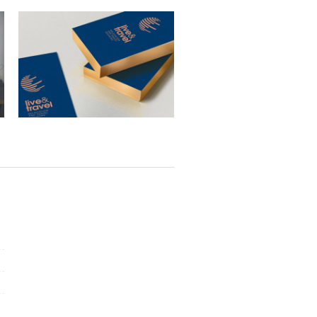
Live & Travel – imagem corporativa
BlueCrow