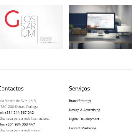
Glossarium – Logótipo
Glossarium – Website
Contactos
Serviços
ua Mestre de Aviz, 15 B
Brand Strategy
780-230 Oeiras-Portugal
Design & Advertising
el:
+351 214 567 042
Chamada para a rede fixa nacional)
Digital Development
lm:
+351 934 053 447
Content Marketing
Chamada para a rede móvel)