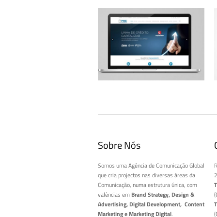
PME Investimentos – Website
Sobre Nós
Somos uma Agência de Comunicação Global
R
que cria projectos nas diversas áreas da
2
Comunicação, numa estrutura única, com
T
valências em
Brand Strategy, Design &
(
Advertising, Digital Development, Content
T
Marketing e Marketing Digital
.
(