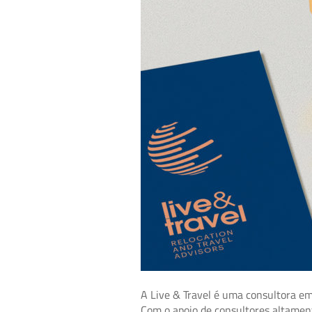
A Live & Travel é uma consultora em
Com o apoio de consultores altament