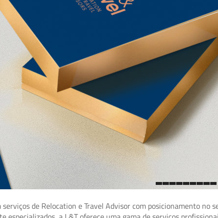
1
2
3
4
5
6
7
8
9
10
 serviços de Relocation e Travel Advisor com posicionamento no s
e especializados, a L&T oferece uma gama de serviços profission