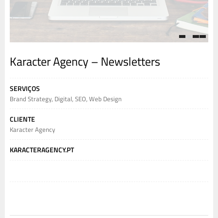
1
2
3
4
Karacter Agency – Newsletters
SERVIÇOS
Brand Strategy
,
Digital
,
SEO
,
Web Design
CLIENTE
Karacter Agency
KARACTERAGENCY.PT