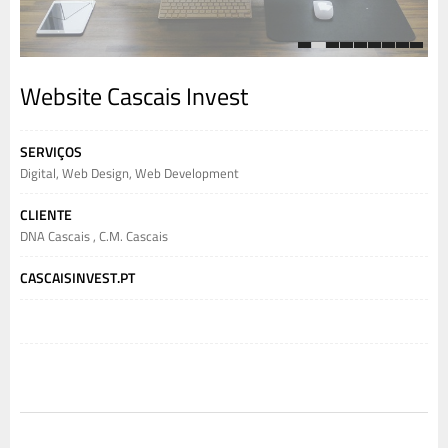
1
2
3
4
5
6
7
8
9
Website Cascais Invest
SERVIÇOS
Digital
,
Web Design
,
Web Development
CLIENTE
DNA Cascais
,
C.M. Cascais
CASCAISINVEST.PT