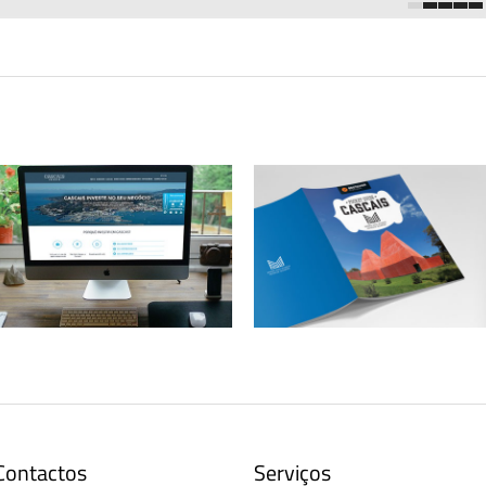
1
2
3
4
5
Website Cascais Invest
Bairro dos Museus – Cascais – guia
Contactos
Serviços