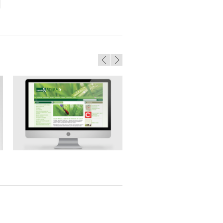
Cascais Natura
Cascais Atlântico – Website