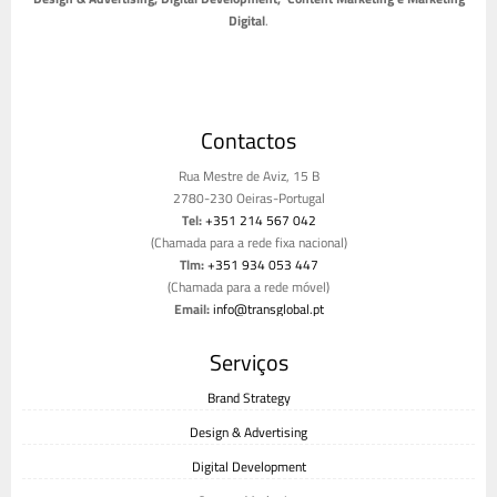
Sobre Nós
Somos uma Agência de Comunicação Global que cria projectos nas diversas
áreas da Comunicação, numa estrutura única, com valências em
Brand Strategy,
Design & Advertising, Digital Development, Content Marketing e Marketing
Digital
.
Contactos
Rua Mestre de Aviz, 15 B
2780-230 Oeiras-Portugal
Tel:
+351 214 567 042
(Chamada para a rede fixa nacional)
Tlm:
+351 934 053 447
(Chamada para a rede móvel)
Email:
info@transglobal.pt
Livro de reclamações
Serviços