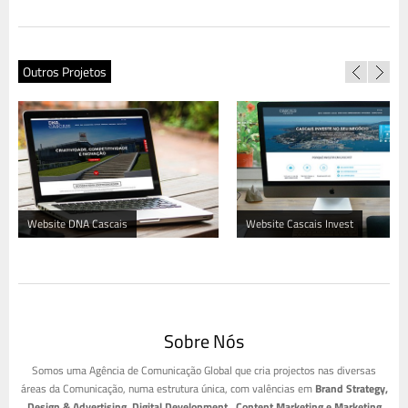
Agência Cascais Atlântico
,
C.M. Cascais
Outros Projetos
Website DNA Cascais
Website Cascais Invest