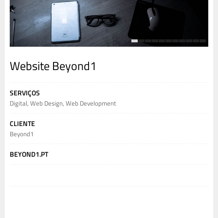
1
2
3
4
5
6
7
8
9
10
11
Website Beyond1
SERVIÇOS
Digital
,
Web Design
,
Web Development
CLIENTE
Beyond1
BEYOND1.PT