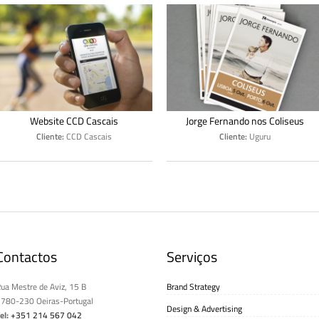
Website CCD Cascais
Jorge Fernando nos Coliseus
Cliente:
CCD Cascais
Cliente:
Uguru
Contactos
Serviços
ua Mestre de Aviz, 15 B
Brand Strategy
780-230 Oeiras-Portugal
Design & Advertising
el:
+351 214 567 042