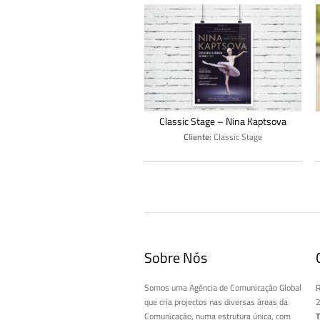
Classic Stage – Nina Kaptsova
Cliente:
Classic Stage
Sobre Nós
Somos uma Agência de Comunicação Global
R
que cria projectos nas diversas áreas da
2
Comunicação, numa estrutura única, com
T