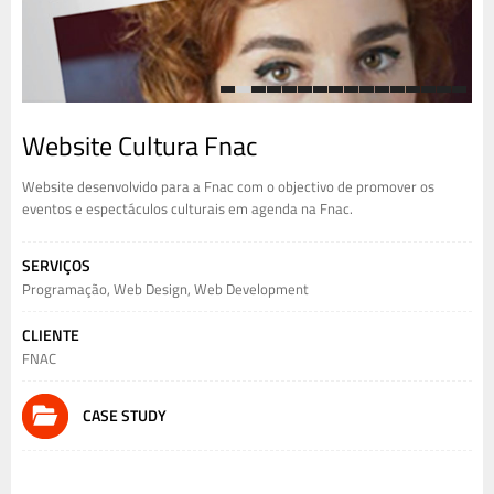
1
2
3
4
5
6
7
8
9
10
11
12
13
14
15
16
Website Cultura Fnac
Website desenvolvido para a Fnac com o objectivo de promover os
eventos e espectáculos culturais em agenda na Fnac.
SERVIÇOS
Programação
,
Web Design
,
Web Development
CLIENTE
FNAC
CASE STUDY