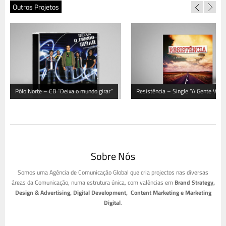
Outros Projetos
Pólo Norte – CD “Deixa o mundo girar”
Resistência – Single “A Gente Vai
Continuar”
Sobre Nós
Somos uma Agência de Comunicação Global que cria projectos nas diversas
áreas da Comunicação, numa estrutura única, com valências em
Brand Strategy,
Design & Advertising, Digital Development, Content Marketing e Marketing
Digital
.