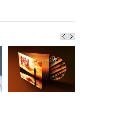
Rão Kyao – Coisas que a Gente Sente
Karyna Gomes – CD Mindjer