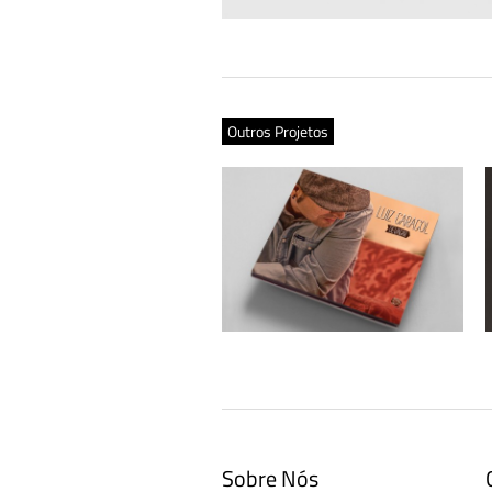
Outros Projetos
Luiz Caracol – CD + Cartaz “Devagar”
Sobre Nós