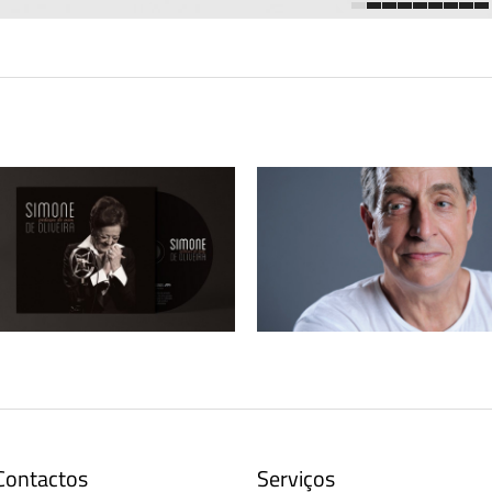
1
2
3
4
5
6
7
8
9
Simone de Oliveira – CD + Vinil
Rão Kyao – Produção de Imagem
“Pedaços de mim”
Contactos
Serviços