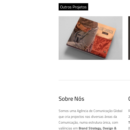
Outros Projetos
Luiz Caracol – CD + Cartaz “Devagar”
Sobre Nós
Somos uma Agência de Comunicação Global
R
que cria projectos nas diversas áreas da
2
Comunicação, numa estrutura única, com
T
valências em
Brand Strategy, Design &
(