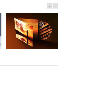
Rão Kyao – Coisas que a Gente Sente
Manecas Costa – CD Amor di Mi