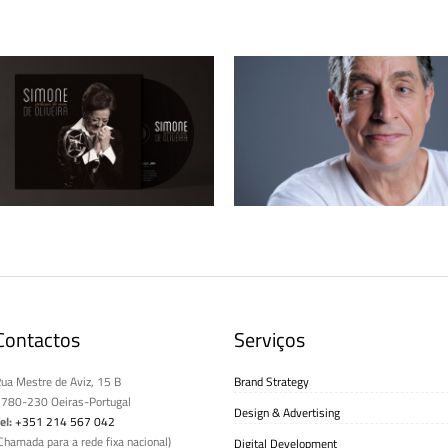
Simone de Oliveira – CD + Vinil
Rão Kyao – Produção de Imagem
“Pedaços de mim”
Contactos
Serviços
ua Mestre de Aviz, 15 B
Brand Strategy
780-230 Oeiras-Portugal
Design & Advertising
el:
+351 214 567 042
Chamada para a rede fixa nacional)
Digital Development