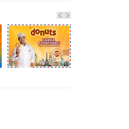
Campanha Donuts® “Ganha Aventuras”
Embalagem Donuts® “Levante voo
Verão” (Ed. Especial)