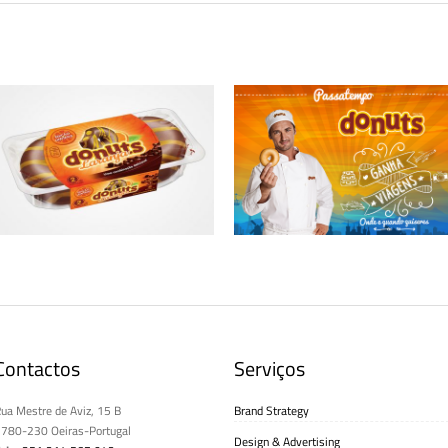
Embalagem Donuts® Laranja
Campanha Donuts® “Ganha Viagens”
Contactos
Serviços
ua Mestre de Aviz, 15 B
Brand Strategy
780-230 Oeiras-Portugal
Design & Advertising