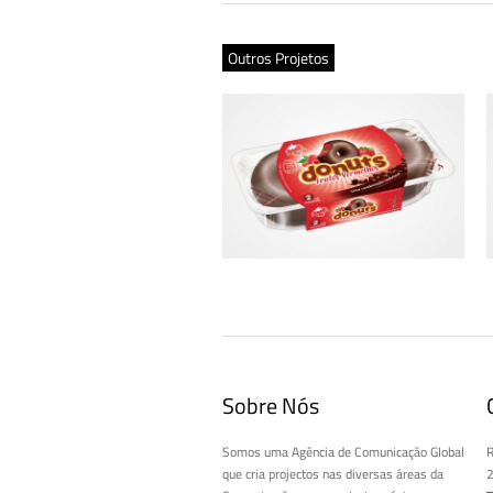
Outros Projetos
Embalagem Donuts® Frutos Vermelhos
– Edição Limitada
Sobre Nós
Somos uma Agência de Comunicação Global
R
que cria projectos nas diversas áreas da
2