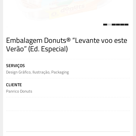
1
2
3
4
5
6
Embalagem Donuts® “Levante voo este
Verão” (Ed. Especial)
SERVIÇOS
Design Gráfico
,
Ilustração
,
Packaging
CLIENTE
Panrico Donuts