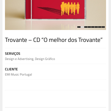
1
2
3
4
5
6
7
8
Trovante – CD “O melhor dos Trovante”
SERVIÇOS
Design e Advertising
,
Design Gráfico
CLIENTE
EMI Music Portugal