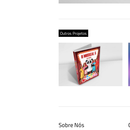
Outros Projetos
Panda e Os Caricas “O Musical 5” ao
vivo – CD e DVD
Sobre Nós