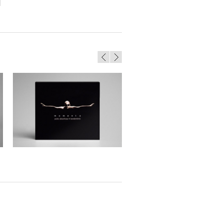
Pedro Abrunhosa – CD “Momento”
Panda e os Caricas – Livro de
Atividades