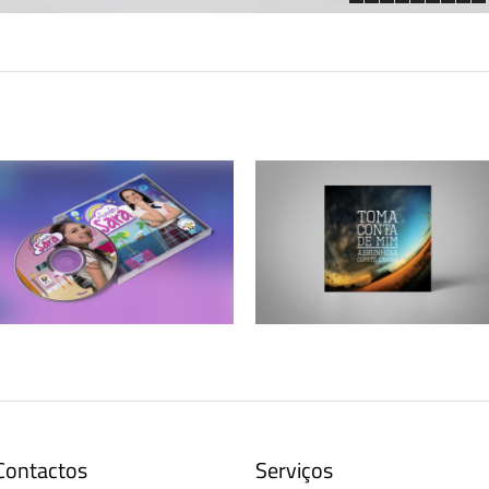
1
2
3
4
5
6
7
8
9
10
O mundo da Sara – CD
Pedro Abrunhosa – Single “Toma Conta
de Mim”
Contactos
Serviços