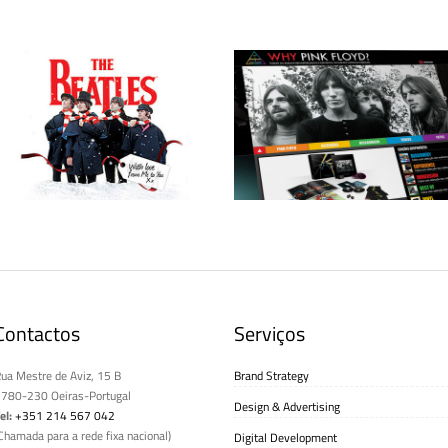
Campanha de Natal Beatles
Website Why Pink Floyd?
Contactos
Serviços
ua Mestre de Aviz, 15 B
Brand Strategy
780-230 Oeiras-Portugal
Design & Advertising
el:
+351 214 567 042
Chamada para a rede fixa nacional)
Digital Development