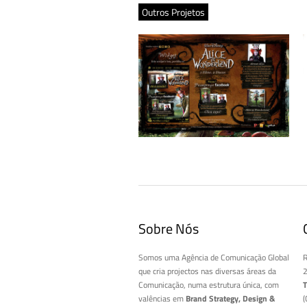
Outros Projetos
Campanha “Alice in Wonderland”
Sobre Nós
Somos uma Agência de Comunicação Global
R
que cria projectos nas diversas áreas da
2
Comunicação, numa estrutura única, com
T
valências em
Brand Strategy, Design &
(