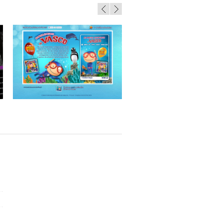
As novas aventuras do Vasco
Portal Top da Pop