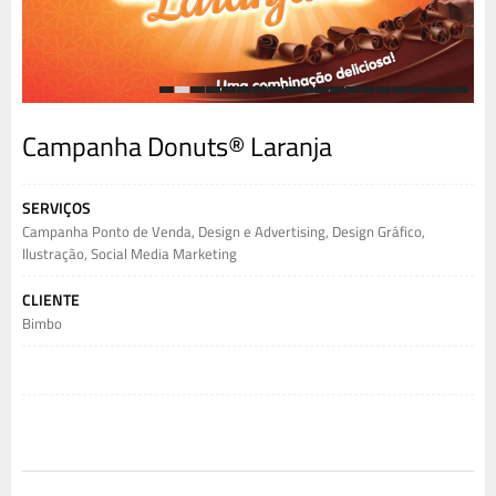
1
2
3
4
5
6
7
8
9
10
11
12
13
14
15
16
17
18
19
20
Campanha Donuts® Laranja
SERVIÇOS
Campanha Ponto de Venda
,
Design e Advertising
,
Design Gráfico
,
Ilustração
,
Social Media Marketing
CLIENTE
Bimbo