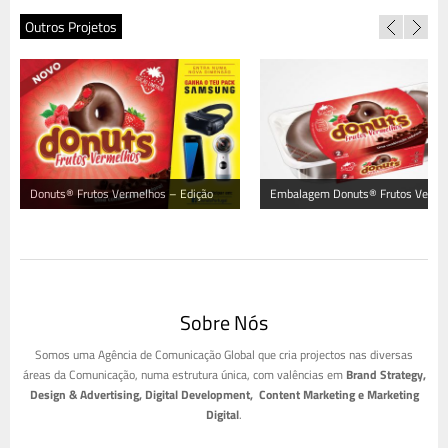
Outros Projetos
Donuts® Frutos Vermelhos – Edição
Embalagem Donuts® Frutos Verme
Limitada
– Edição Limitada
Sobre Nós
Somos uma Agência de Comunicação Global que cria projectos nas diversas
áreas da Comunicação, numa estrutura única, com valências em
Brand Strategy,
Design & Advertising, Digital Development, Content Marketing e Marketing
Digital
.