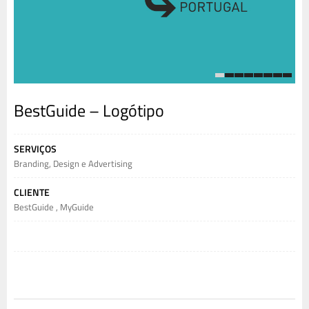
1
2
3
4
5
6
7
8
BestGuide – Logótipo
SERVIÇOS
Branding
,
Design e Advertising
CLIENTE
BestGuide
,
MyGuide